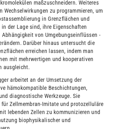
akromolekülen maßzuschneidern. Weiteres
aren Wechselwirkungen zu programmieren, um
lbstassemblierung in Grenzflächen und
 in der Lage sind, ihre Eigenschaften
in Abhängigkeit von Umgebungseinflüssen -
verändern. Darüber hinaus untersucht die
renzflächen erreichen lassen, indem man
men mit mehrwertigen und kooperativen
 ausgleicht.
er arbeitet an der Umsetzung der
ive hämokompatible Beschichtungen,
und diagnostische Werkzeuge. Sie
 für Zellmembran-Imitate und protozelluläre
 mit lebenden Zellen zu kommunizieren und
nutzung biophysikalischer und
uern.