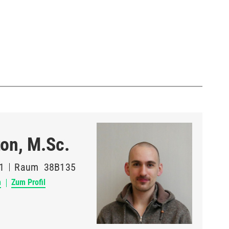
on, M.Sc.
1
Raum
38B135
n
Zum Profil