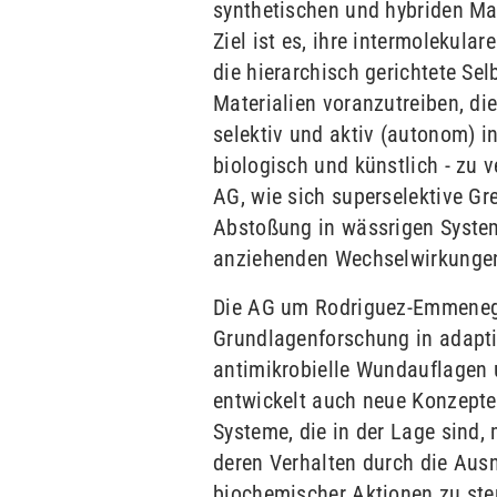
synthetischen und hybriden M
Ziel ist es, ihre intermolekul
die hierarchisch gerichtete Se
Materialien voranzutreiben, die
selektiv und aktiv (autonom) 
biologisch und künstlich - zu 
AG, wie sich superselektive G
Abstoßung in wässrigen Syste
anziehenden Wechselwirkungen
Die AG um Rodriguez-Emmenegg
Grundlagenforschung in adapt
antimikrobielle Wundauflagen 
entwickelt auch neue Konzepte
Systeme, die in der Lage sind,
deren Verhalten durch die Aus
biochemischer Aktionen zu ste