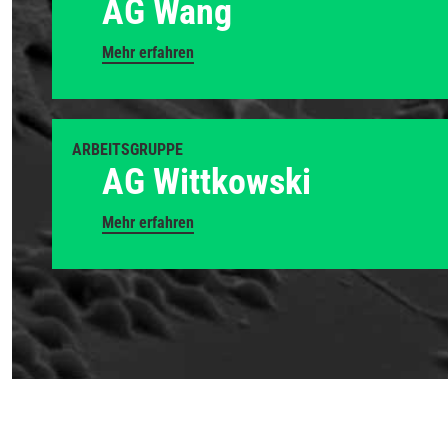
AG Wang
Mehr erfahren
ARBEITSGRUPPE
AG Wittkowski
Mehr erfahren
Previous
Next