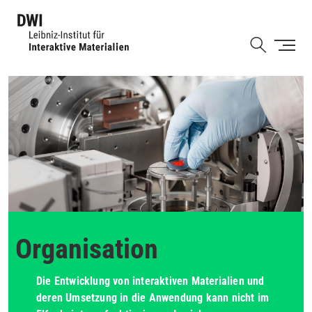
Direkt
zum
Shortcut
Inhalt
Organisation
Die Entwicklung von interaktiven Materialien und
deren Umsetzung in die Anwendung kann nicht im