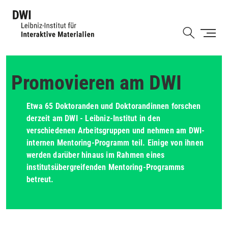
Direkt
zum
Shortcut
Inhalt
Promovieren am DWI
Etwa 65 Doktoranden und Doktorandinnen forschen
derzeit am DWI - Leibniz-Institut in den
verschiedenen Arbeitsgruppen und nehmen am DWI-
internen Mentoring-Programm teil. Einige von ihnen
werden darüber hinaus im Rahmen eines
institutsübergreifenden Mentoring-Programms
betreut.