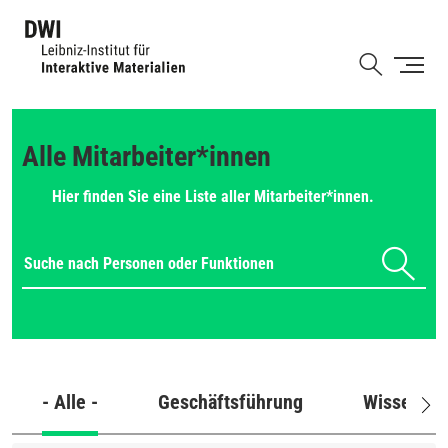
Direkt
zum
Shortcut
Inhalt
Alle Mitarbeiter*innen
Hier finden Sie eine Liste aller Mitarbeiter*innen.
- Alle -
Geschäftsführung
Wissensch