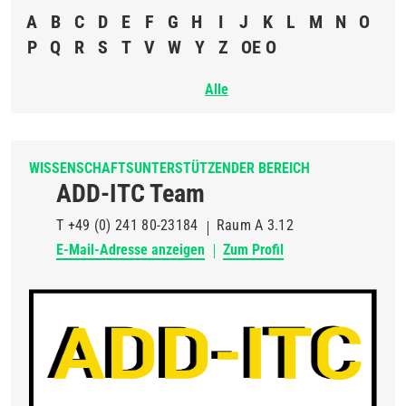
A
B
C
D
E
F
G
H
I
J
K
L
M
N
O
P
Q
R
S
T
V
W
Y
Z
OE O
Alle
WISSENSCHAFTSUNTERSTÜTZENDER BEREICH
ADD-ITC Team
T
+49 (0) 241 80-23184
Raum
A 3.12
E-Mail-Adresse anzeigen
Zum Profil