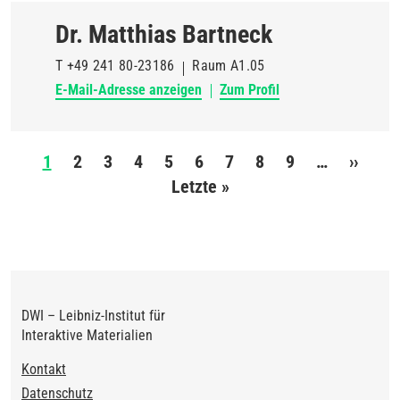
Dr. Matthias Bartneck
T
+49 241 80-23186
Raum
A1.05
E-Mail-Adresse anzeigen
Zum Profil
Seitennummerierung
1
2
3
4
5
6
7
8
9
…
››
Nächs
Letzte »
Letzte
Seite
Seite
DWI – Leibniz-Institut für
Interaktive Materialien
Footer
Kontakt
Datenschutz