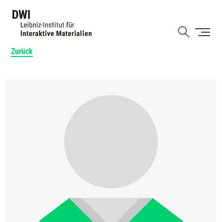
Direkt
zum
Shortcut
Inhalt
Zurück