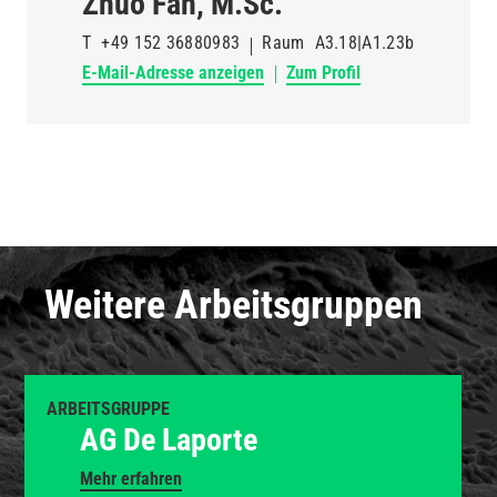
Zhuo Fan, M.Sc.
T
+49 152 36880983
Raum
A3.18|A1.23b
E-Mail-Adresse anzeigen
Zum Profil
Weitere Arbeitsgruppen
ARBEITSGRUPPE
AG De Laporte
Mehr erfahren