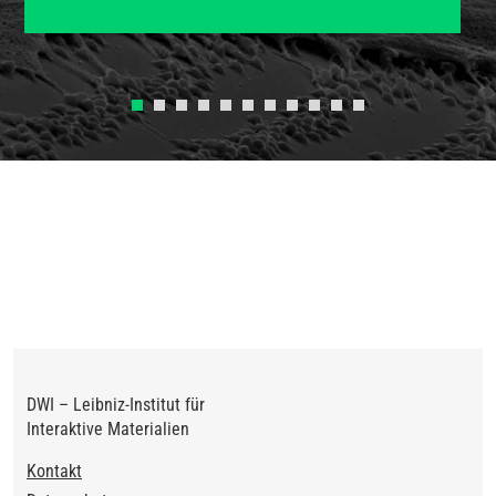
Previous
Next
DWI – Leibniz-Institut für
Interaktive Materialien
Footer
Kontakt