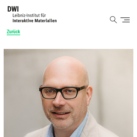
Direkt
zum
Shortcut
Inhalt
Zurück