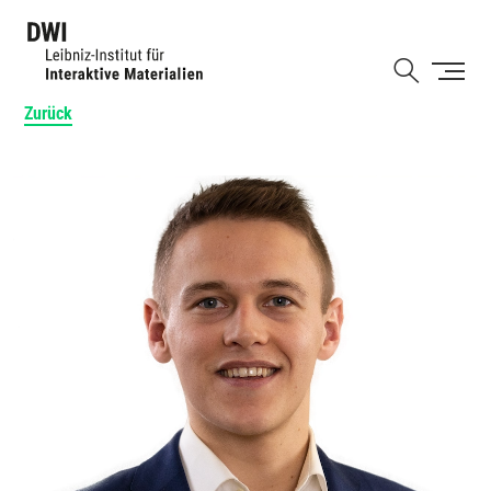
Direkt
zum
Shortcut
Inhalt
Zurück