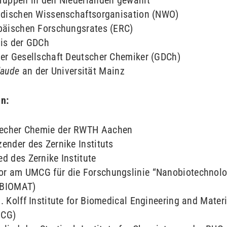
Gruppen in den Niederlanden gewählt
ändischen Wissenschaftsorganisation (NWO)
opäischen Forschungsrates (ERC)
eis der GDCh
der Gesellschaft Deutscher Chemiker (GDCh)
aude
an der Universität Mainz
en:
recher Chemie der RWTH Aachen
ender des Zernike Instituts
d des Zernike Institute
or am UMCG für die Forschungslinie “Nanobiotechnol
OBIOMAT)
. Kolff Institute for Biomedical Engineering and Mater
MCG)