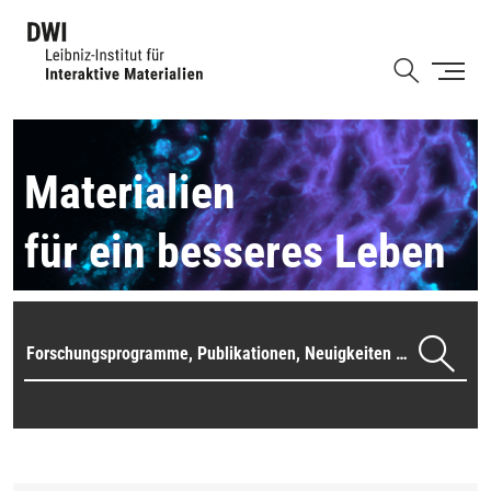
Direkt
zum
Shortcut
Inhalt
Materialien
für ein besseres Leben