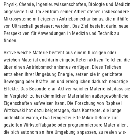
Phy­sik, Chemie, In­genieurwissenschaften, Biologie und Medizin
an­ge­siedelt ist. Im Zentrum seiner Arbeit stehen insbesondere
Mikro­sys­teme mit eige­nem Antriebsmechanismus, die mithilfe
von Ultra­schall gesteuert werden. Das Ziel besteht darin, neue
Perspektiven für Anwendungen in Medizin und Technik zu
finden.
Aktive weiche Materie besteht aus einem flüssigen oder
weichen Material und darin eingebetteten aktiven Teilchen, die
über einen Antriebsmechanismus verfügen. Diese Teilchen
entziehen ihrer Um­gebung Energie, setzen sie in gerichtete
Bewegung oder Kräfte um und ermöglichen dadurch neuartige
Effekte. Das Besondere an Akti­ver weicher Materie ist, dass sie
im Vergleich zu herkömmlichen Ma­terialien außergewöhnliche
Eigenschaften aufweisen kann. Die Forschung von Raphael
Wittkowski hat dazu beigetragen, dass Kon­zepte, die lange
undenkbar waren, etwa ferngesteuerte Mikro-U-Boote zur
gezielten Wirkstoffabgabe oder programmierbare Materi­alien,
die sich
au
tonom an ihre Umgebung anpassen, zu realen wis­