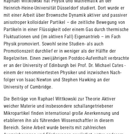
Raphael Wittkowski hat Physik und Mathematik an der
Heinrich-Heine-Universität Düsseldorf studiert. Dort wurde er
mit einer Ar­beit über Brownsche Dynamik aktiver und passiver
anisotroper kol­loidaler Partikel – die zeitliche Bewegung von
Partikeln in einer Flüssigkeit oder ei­nem Gas durch thermische
Fluktuationen und (im aktiven Fall) Eigenantrieb – im Fach
Physik promoviert. Sowohl seine Studien- als auch
Promotionszeit durchlief er in weniger als der Hälfte der
Regelzeiten. Einen zwei­jährigen Postdoc-Aufenthalt verbrachte
er an der University of Edinburgh bei Prof. Dr. Michael Cates -
einem der renom­miertesten Physiker und inzwischen Nach­
folger von Isaac Newton und Stephen Hawking an der
University of Cambridge.
Die Beiträge von Raphael Wittkowski zur Theorie Aktiver
weicher Materie und insbesondere schallangetriebener
Mikropartikel finden in­ternational große Anerkennung und
etablieren ihn als führenden Wissenschaftler in diesem
Bereich. Seine Arbeit wurde bereits mit zahlreichen