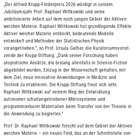
„Der Alfried Krupp-Förderpreis 2026 würdigt in seinem
Jubiläums­jahr Prof. Raphael Wittkowski und seine
ambitionierte Arbeit auf dem noch jungen Gebiet der Aktiven
weichen Materie. Raphael Wittkowski hat grundlegende Effekte
Aktiver weicher Materie ent­deckt, bedeutende Modelle
entwickelt und Methoden der Statisti­schen Physik
vorangetrieben.“, so Prof. Ursula Gather, die Kuratori­umsvorsit­
zende der Krupp-Stiftung. „Dank seiner Forschung haben
utopistische Ansätze, die bislang allenfalls in Science-Fiction
abge­bildet wurden, Einzug in der Wissenschaft gehalten, mit
dem Ziel, neue innovative Anwendungen in Medizin und
Technik zu etablie­ren. Die Krupp-Stiftung freut sich sehr,
Raphael Wittkowski auf sei­nem Weg der Entwicklung
autonomer schallangetriebener Mikro­sys­teme und
programmierbarer Materialien beim Transfer von der The­orie in
die Anwendung zu begleiten.“
Prof. Dr. Raphael Wittkowski forscht auf dem Gebiet der Aktiven
weichen Materie – ein neues Feld, das an der Schnittstelle von