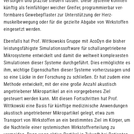
versorgen und präzise steuern lassen. Diese Sys­teme könn­ten
künftig als feinfühliger wei­cher Greifer, program­mierbar ver­
formbares Gewebepflaster zur Un­terstützung der Herz­
muskelbewe­gung oder für die gezielte Abgabe von Wirkstoffen
ein­gesetzt wer­den.
Ebenfalls hat Prof. Wittkowskis Gruppe mit AcoDyn die bisher
leis­tungsfähigste Simulationssoftware für schallangetriebene
Mikrosys­teme entwi­ckelt und damit die weltweit komplexesten
Simulationen dieser Systeme durchge­führt. Dies ermöglichte es
ihm, wichtige Ei­genschaften die­ser Sys­teme vorherzusagen und
so eine Lücke in der Forschung zu schlie­ßen. Er hat zudem eine
Methode entwickelt, mit der eine große An­zahl akustisch
angetriebener Mikropartikel an ein vorgegebe­nes Ziel
gesteuert werden kann. Mit diesen Fortschritten hat Prof.
Wittkowski eine Basis für künftige medizinische Anwen­dungen
akustisch angetriebener Mikropartikel gelegt, etwa zum
Transport von Wirkstoffen an ein bestimmtes Ziel im Körper, um
die Nachteile einer systemischen Wirkstoffverteilung zu