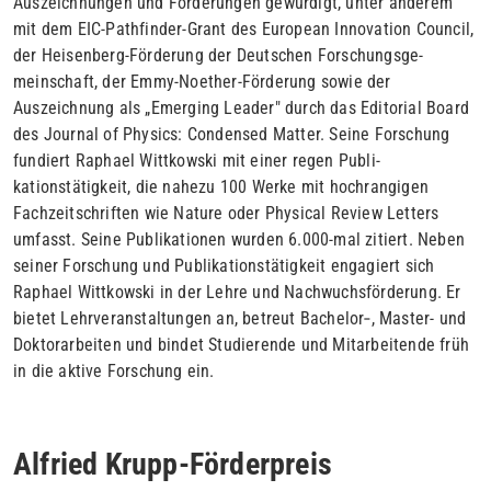
Auszeichnungen und Förderungen gewürdigt, unter anderem
mit dem EIC-Pathfinder-Grant des European Innovation Council,
der Heisenberg-Förderung der Deutschen Forschungsge­
meinschaft, der Emmy-Noether-Förderung sowie der
Auszeichnung als „Emerging Leader" durch das Editorial Board
des
Journal of Physics: Condensed Matter
. Seine Forschung
fundiert Raphael Wittkowski mit einer re­gen Publi­
kationstätigkeit, die nahezu 100 Werke mit hochrangigen
Fachzeit­schriften wie Nature oder Physical Review Letters
umfasst. Seine Publikationen wur­den 6.000-mal zitiert. Neben
seiner For­schung und Publikationstätigkeit engagiert sich
Raphael Wittkowski in der Lehre und Nachwuchsförderung. Er
bietet Lehrveranstaltun­gen an, betreut Bachelor
‑
, Master- und
Doktorarbeiten und bindet Studie­rende und Mitarbeitende früh
in die aktive Forschung ein.
Alfried Krupp-Förderpreis