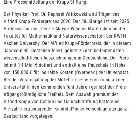
Eine Pressemitteilung der Krupp-Stiftung:
Der Physiker Prof. Dr. Raphael Wittkowski wird Träger des
Alfried Krupp-Förderpreises 2026. Der 38-Jährige ist seit 2025
Professor für die Theorie Aktiver Weicher Materialien an der
Fakultät für Mathematik und Naturwissenschaften der RWTH
Aachen
University. Der Alfried Krupp-Förder­preis, der in diesem
Jahr sein 40. Bestehen feiert, gehört zu den be­deu­tends­ten
wissen­schaftlichen Auszeichnungen in Deutschland. Der Preis
ist mit 1,1 Mio. € dotiert und enthält eine Pauschale in Höhe
von 150.000 € für in­direkte Kosten (Overhead) der Universität.
Bei der Verausga­bung der Mit­tel für seine Forschung an der
Universität in den kommenden fünf Jahren ge­nießt der Preis­
träger größt­mög­liche Freiheit. Dem Aus­wahl­gremium der
Alfried Krupp von Bohlen und Halbach-Stiftung hatte eine
Vielzahl herausragender Kandidat*innenvorschläge aus ganz
Deutschland vorgelegen.