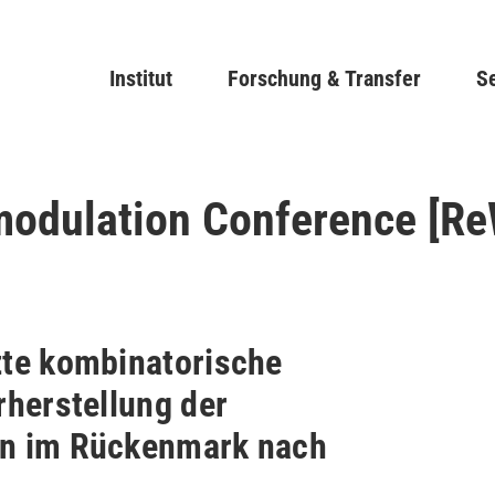
Direkt
zum
Main navigation
Institut
Forschung & Transfer
Inhalt
Se
modulation Conference [R
te kombinatorische
rherstellung der
n im Rückenmark nach