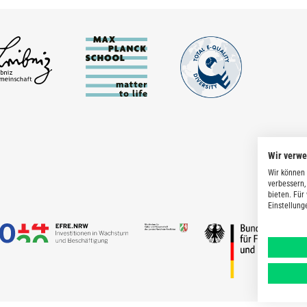
Wir verw
Wir können 
verbessern,
bieten. Für
Einstellung