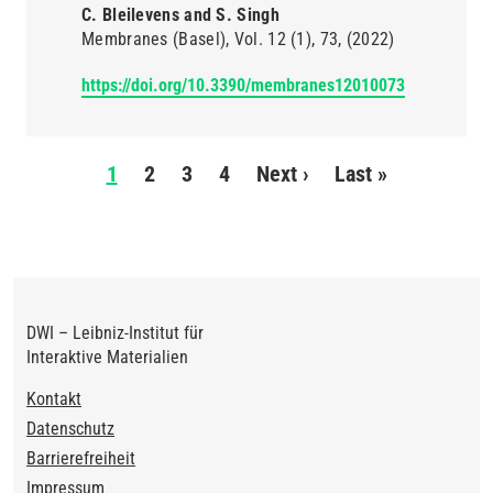
C. Bleilevens and S. Singh
Membranes (Basel)
Vol. 12
(1)
73
(2022)
https://doi.org/10.3390/membranes12010073
Seitennummerierung
1
2
3
4
Next ›
Nächste
Last »
Letzte
Seite
Seite
DWI – Leibniz-Institut für
Interaktive Materialien
Footer
Kontakt
Datenschutz
Barrierefreiheit
Impressum