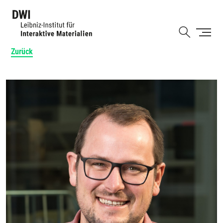
Direkt
zum
Shortcut
Inhalt
Zurück