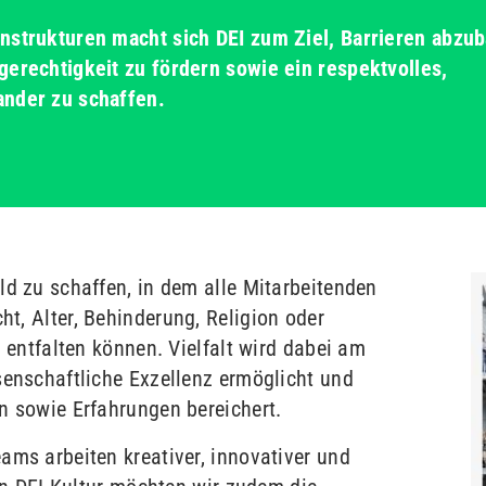
nstrukturen macht sich DEI zum Ziel, Barrieren abzu
gerechtigkeit zu fördern sowie ein respektvolles,
ander zu schaffen.
ld zu schaffen, in dem alle Mitarbeitenden
t, Alter, Behinderung, Religion oder
l entfalten können. Vielfalt wird dabei am
senschaftliche Exzellenz ermöglicht und
n sowie Erfahrungen bereichert.
ams arbeiten kreativer, innovativer und