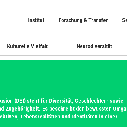
Direkt
zum
Main navigation
Institut
Forschung & Transfer
Inhalt
Se
Kulturelle Vielfalt
Neurodiversität
lusion (DEI)
steht für Diversität, Geschlechter- sowie
nd Zugehörigkeit. Es beschreibt den bewussten Umga
ktiven, Lebensrealitäten und Identitäten in einer