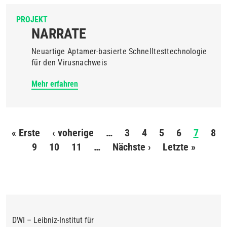
PROJEKT
NARRATE
Neuartige Aptamer-basierte Schnelltesttechnologie
für den Virusnachweis
Mehr erfahren
Seitennummerierung
« Erste
Erste
‹ voherige
Vorherige
…
3
4
5
6
7
8
9
Seite
10
11
Seite
…
Nächste ›
Nächste
Letzte »
Letzte
Seite
Seite
DWI – Leibniz-Institut für