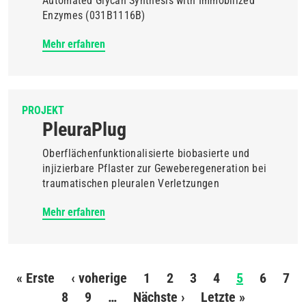
Automated Glycan Synthesis with Immobilized
Enzymes (031B1116B)
Mehr erfahren
PROJEKT
PleuraPlug
Oberflächenfunktionalisierte biobasierte und
injizierbare Pflaster zur Geweberegeneration bei
traumatischen pleuralen Verletzungen
Mehr erfahren
Seitennummerierung
« Erste
Erste
‹ voherige
Vorherige
1
2
3
4
5
6
7
Seite
8
9
…
Seite
Nächste ›
Nächste
Letzte »
Letzte