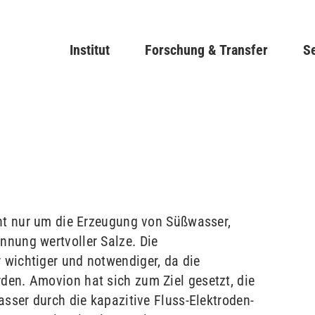
Direkt
zum
Main navigation
Institut
Forschung & Transfer
Inhalt
Se
cht nur um die Erzeugung von Süßwasser,
nung wertvoller Salze. Die
wichtiger und notwendiger, da die
en. Amovion hat sich zum Ziel gesetzt, die
asser durch die kapazitive Fluss-Elektroden-