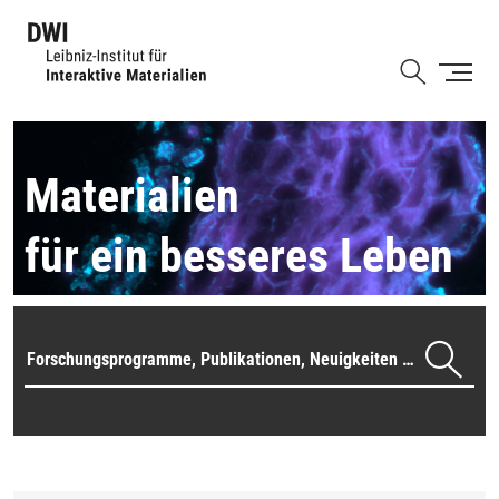
Direkt
zum
Shortcut
Inhalt
Materialien
für ein besseres Leben