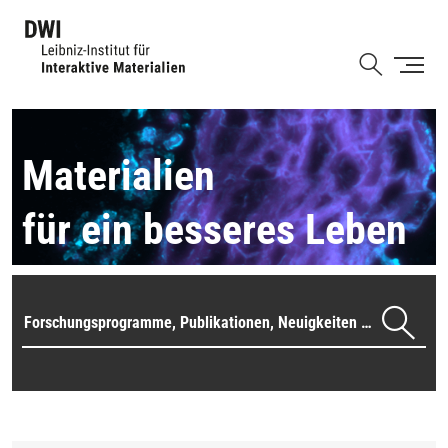
Direkt
zum
Shortcut
Inhalt
Materialien
für ein besseres Leben