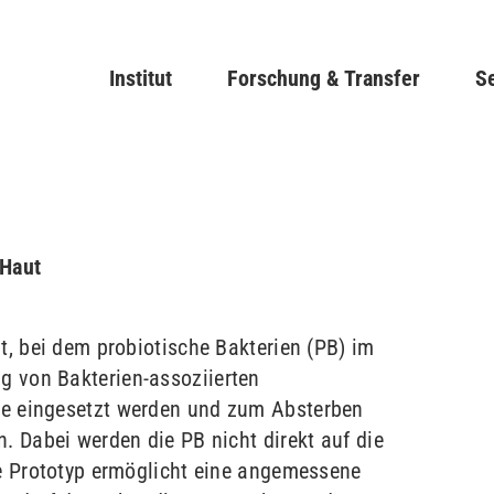
Direkt
zum
Main navigation
Institut
Forschung & Transfer
Inhalt
Se
 Haut
lt, bei dem probiotische Bakterien (PB) im
 von Bakterien-assoziierten
ne eingesetzt werden und zum Absterben
n. Dabei werden die PB nicht direkt auf die
te Prototyp ermöglicht eine angemessene