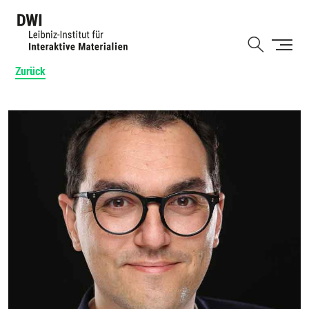
Direkt
zum
Shortcut
Inhalt
Zurück