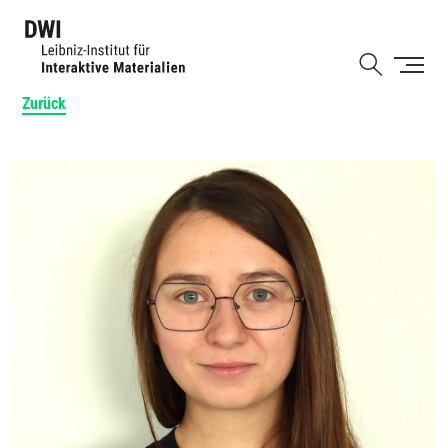
Direkt
zum
Shortcut
Inhalt
Zurück