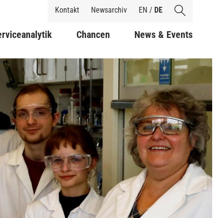
Shortcuts
Kontakt
Newsarchiv
EN
/
DE
rviceanalytik
Chancen
News & Events