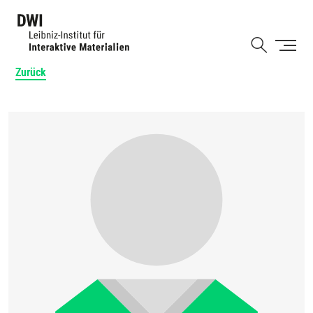
Direkt
zum
Shortcut
Inhalt
Zurück