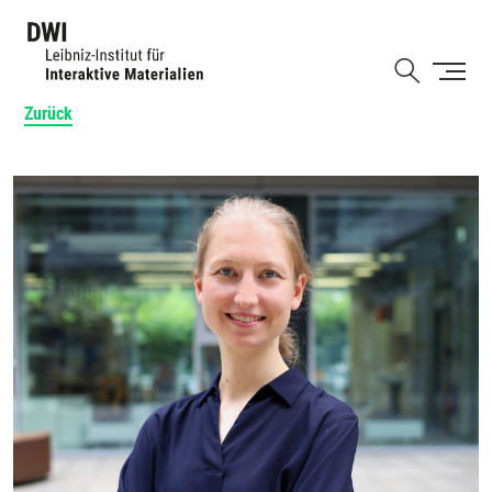
Direkt
zum
Shortcut
Inhalt
Zurück