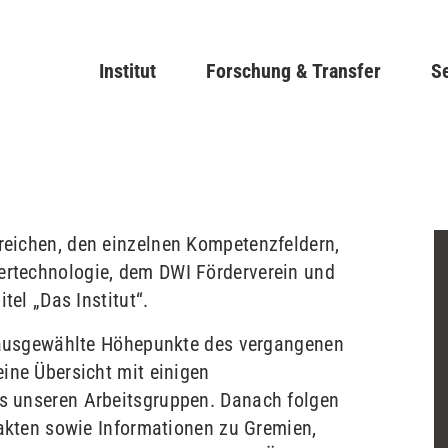
Direkt
zum
Main navigation
Institut
Forschung & Transfer
Inhalt
Se
eichen, den einzelnen Kompetenzfeldern,
rtechnologie, dem DWI Förderverein und
tel „Das Institut“.
e ausgewählte Höhepunkte des vergangenen
ine Übersicht mit einigen
s unseren Arbeitsgruppen. Danach folgen
Fakten sowie Informationen zu Gremien,