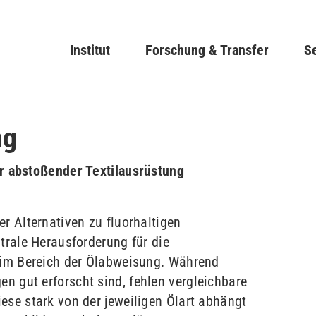
Direkt
zum
Main navigation
Institut
Forschung & Transfer
Inhalt
Se
ng
er abstoßender Textilausrüstung
er Alternativen zu fluorhaltigen
ntrale Herausforderung für die
e im Bereich der Ölabweisung. Während
n gut erforscht sind, fehlen vergleichbare
ese stark von der jeweiligen Ölart abhängt