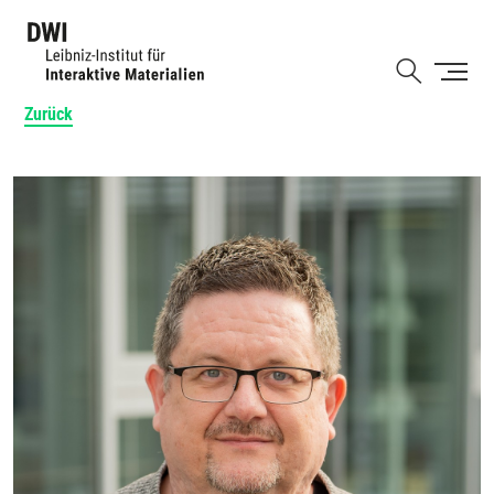
Direkt
zum
Shortcut
Inhalt
Zurück