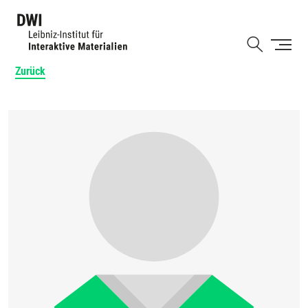
Direkt
zum
Shortcut
Inhalt
Zurück