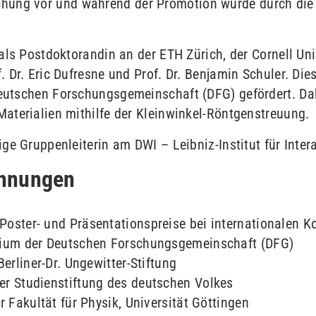
chung vor und während der Promotion wurde durch die
als Postdoktorandin an der ETH Zürich, der Cornell Uni
 Dr. Eric Dufresne und Prof. Dr. Benjamin Schuler. Die
eutschen Forschungsgemeinschaft (DFG) gefördert. Dab
aterialien mithilfe der Kleinwinkel-Röntgenstreuung.
ge Gruppenleiterin am DWI – Leibniz-Institut für Intera
chnungen
oster- und Präsentationspreise bei internationalen K
dium der Deutschen Forschungsgemeinschaft (DFG)
erliner-Dr. Ungewitter-Stiftung
r Studienstiftung des deutschen Volkes
 Fakultät für Physik, Universität Göttingen