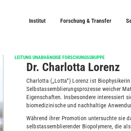
Direkt
zum
Main navigation
Institut
Forschung & Transfer
Inhalt
Se
LEITUNG UNABHÄNGIGE FORSCHUNGSGRUPPE
Dr. Charlotta Lorenz
Charlotta („Lotta“) Lorenz ist Biophysikerin
Selbstassemblierungsprozesse weicher Mate
Eigenschaften.
Insbesondere interessiert s
biomedizinische und nachhaltige Anwendu
Während ihrer Promotion untersuchte sie 
selbstassemblierender Biopolymere, die als 