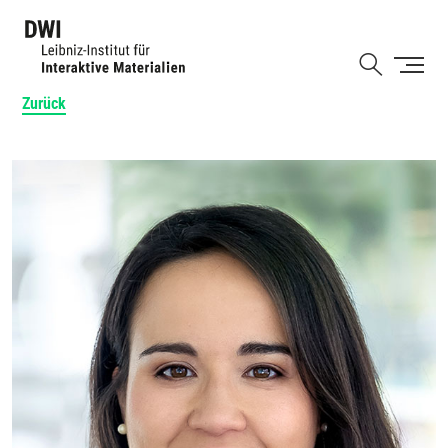
Direkt
zum
Shortcut
Inhalt
Zurück