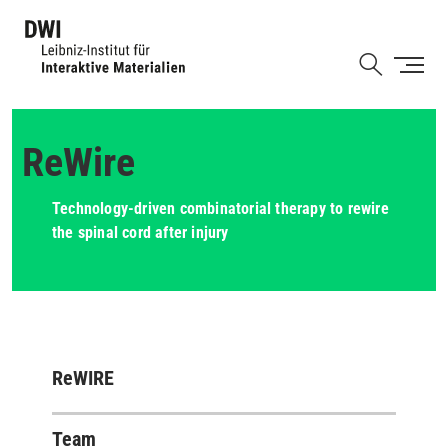
Skip
to
Shortcut
main
content
ReWire
Technology-driven combinatorial therapy to rewire
the spinal cord after injury
ReWIRE
Team