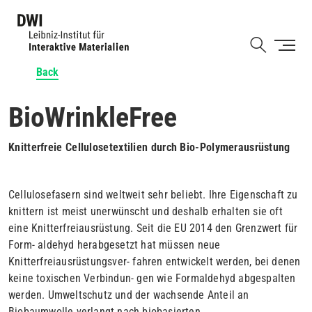
Skip
to
Shortcut
main
content
Back
BioWrinkleFree
Knitterfreie Cellulosetextilien durch Bio-Polymerausrüstung
Cellulosefasern sind weltweit sehr beliebt. Ihre Eigenschaft zu
knittern ist meist unerwünscht und deshalb erhalten sie oft
eine Knitterfreiausrüstung. Seit die EU 2014 den Grenzwert für
Form- aldehyd herabgesetzt hat müssen neue
Knitterfreiausrüstungsver- fahren entwickelt werden, bei denen
keine toxischen Verbindun- gen wie Formaldehyd abgespalten
werden. Umweltschutz und der wachsende Anteil an
Biobaumwolle verlangt nach biobasierten